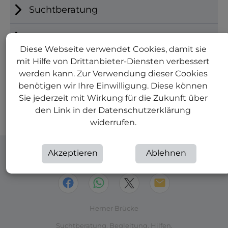
Suchtberatung
Prävention
Diese Webseite verwendet Cookies, damit sie
mit Hilfe von Drittanbieter-Diensten verbessert
Psychosoziale Betreuung
werden kann. Zur Verwendung dieser Cookies
benötigen wir Ihre Einwilligung. Diese können
Diversität/Frauen
Sie jederzeit mit Wirkung für die Zukunft über
den Link in der Datenschutzerklärung
Lotsin/Lotse
widerrufen.
Akzeptieren
Ablehnen
Teilen:
Herner Brücke
Suchtberatung. Begleitung. Hilfen.