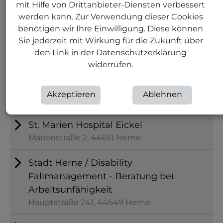
mit Hilfe von Drittanbieter-Diensten verbessert
werden kann. Zur Verwendung dieser Cookies
Nachbarn e.V. / Verein für
benötigen wir Ihre Einwilligung. Diese können
psychosoziale Hilfe in Wanne
Sie jederzeit mit Wirkung für die Zukunft über
Plutostraße 4, 44651 Herne
den Link in der Datenschutzerklärung
widerrufen.
SKM-Katholischer Verein für soziale
Dienste in Herne e.V.
Akzeptieren
Ablehnen
Wilhelm-Busch-Straße 9, 44627 Herne
St. Marien Hospital Eickel
Marienstraße 2, 44651 Herne
Stadt Herne / Disability
Fallmanagement - Beratung bei
Arbeitsunfähigkeit
Hauptstraße 241, 44649 Herne