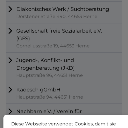
Diakonisches Werk / Suchtberatung
Dorstener Straße 490, 44653 Herne
Gesellschaft freie Sozialarbeit e.V.
(GFS)
Corneliusstraße 19, 44653 Herne
Jugend-, Konflikt- und
Drogenberatung (JKD)
Hauptstraße 96, 44651 Herne
Kadesch gGmbH
Hauptstraße 94, 44651 Herne
Nachbarn e.V. / Verein für
psychosoziale Hilfe in Sodingen
Diese Webseite verwendet Cookies, damit sie
Am Amtshaus 6, 44627 Herne